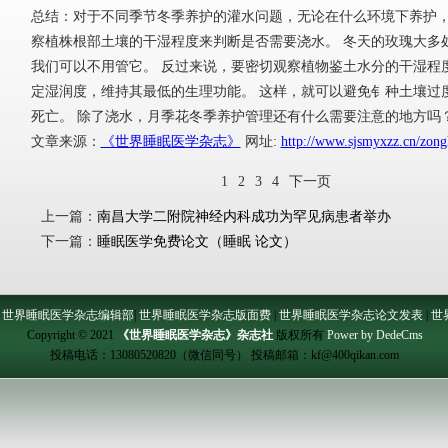
总结：对于不同季节冬季养护的灌水问题，无论在什么环境下养护
察植株根部土壤的干湿程度来判断是否需要浇水。 冬天的玫瑰大多
我们可以不用管它。 反过来说，要密切观察植物鉴土水分的干湿程
定湿润度，维持其最低的生理功能。 这样，就可以避免钅种土壤过度
死亡。 除了浇水，月季花冬季养护管理还有什么需要注意的地方吗
文章来源：
《世界睡眠医学杂志》
网址:
http://www.sjsmyxzz.cn/zon
1
2
3
4
下一页
上一篇：
南昌大学二附院神经内科成功为罕见病患者举办
下一篇：
睡眠医学免费论文（睡眠 论文）
|
世界睡眠医学杂志编辑部
|
世界睡眠医学杂志版面费
|
世界睡眠医学杂志论文发表
|
世
Copyright © 2021
《世界睡眠医学杂志》杂志社
版权所有
Power by DedeCms
投稿电话：
13080520820（微信同号）
投稿邮箱：
kf@400qikan.com