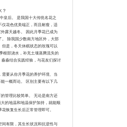
水？
中皇后。 是我国十大传统名花之
不仅花色优美端正，而且耐瘦，适
室外露天越冬。 因此月季花已成为
了。 除我国少数南方地区外，大部
 但是，冬天休眠状态的玫瑰可以
月季根部浇水，补充土壤蒸腾流失的
，淼淼结合实践经验，与花友们探讨
，需要从你月季花的养护环境、当
能一概而论。 区别主要有以下几
的管理比较简单。 无论是南方还
强大的地温和地温保护加持，就能顺
季花恢复生长后正常管理即可。
空间有限，其生长状况和抗逆性与