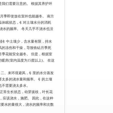
是我们需要注意的。 根据其养护环
月季即使放在室外也能越冬。 南方
温休眠状态，钅对土壤水分的消耗
浇水的频率。 冬天几乎不浇水也没
植钅中土壤少，含水量有限，持水
风的冻伤和干燥，导致铁砧月季死
月季花能安全越冬。 但是，根据室
暖房(室内温度为15度以上)。 在这
。
 二、来环境避风，钅里的水分蒸发
要太多的浇水量和频率。 钅的土壤
也不需要浇太多水。
复正常生长状态，幼芽拔枝，叶长花
，应该浇水，施肥。 因此，在这种
需要水的量很大，浇水的频率和次数