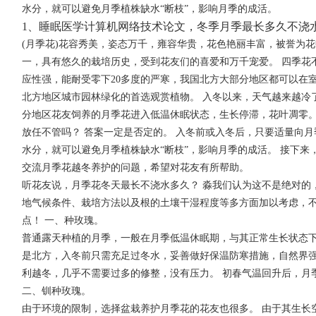
水分，就可以避免月季植株缺水“断枝”，影响月季的成活。
1、
睡眠医学计算机网络技术论文，冬季月季最长多久不浇
(月季花)花容秀美，姿态万千，雍容华贵，花色艳丽丰富，被誉为花
一，具有悠久的栽培历史，受到花友们的喜爱和万千宠爱。 四季花
应性强，能耐受零下20多度的严寒，我国北方大部分地区都可以在
北方地区城市园林绿化的首选观赏植物。 入冬以来，天气越来越冷
分地区花友饲养的月季花进入低温休眠状态，生长停滞，花叶凋零。
放任不管吗？ 答案一定是否定的。 入冬前或入冬后，只要适量向
水分，就可以避免月季植株缺水“断枝”，影响月季的成活。 接下来
交流月季花越冬养护的问题，希望对花友有所帮助。
听花友说，月季花冬天最长不浇水多久？ 淼我们认为这不是绝对的
地气候条件、栽培方法以及根的土壤干湿程度等多方面加以考虑，不
点！ 一、种玫瑰。
普通露天种植的月季，一般在月季低温休眠期，与其正常生长状态下
是北方，入冬前只需充足过冬水，妥善做好保温防寒措施，自然界
利越冬，几乎不需要过多的修整，没有压力。 初春气温回升后，月
二、钏种玫瑰。
由于环境的限制，选择盆栽养护月季花的花友也很多。 由于其生长