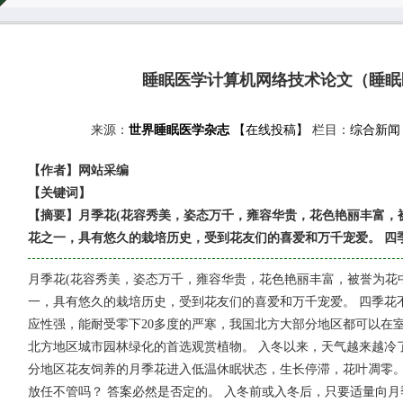
睡眠医学计算机网络技术论文（睡眠
来源：
世界睡眠医学杂志
【在线投稿】
栏目：
综合新闻
【作者】网站采编
【关键词】
【摘要】月季花(花容秀美，姿态万千，雍容华贵，花色艳丽丰富，
花之一，具有悠久的栽培历史，受到花友们的喜爱和万千宠爱。 四
月季花(花容秀美，姿态万千，雍容华贵，花色艳丽丰富，被誉为花
一，具有悠久的栽培历史，受到花友们的喜爱和万千宠爱。 四季花
应性强，能耐受零下20多度的严寒，我国北方大部分地区都可以在
北方地区城市园林绿化的首选观赏植物。 入冬以来，天气越来越冷
分地区花友饲养的月季花进入低温休眠状态，生长停滞，花叶凋零。
放任不管吗？ 答案必然是否定的。 入冬前或入冬后，只要适量向