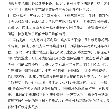
地栽月季花相比必然参差不齐。 因此，鉴种月季花的越冬养护，才
境的不同，钂种月季花越冬养护多可分为两种不同形式。
1、室外越冬：气候温和的南方地区，冬季气温不高。 所以，钂种的
冬天温和湿润，雨水也多，所以空气环境湿度大。 月季花又处于低
也很少。 因此，在南方室外越冬养护的钏种月季花。 也请适当减少
问题，特别是除了钂的土壤干燥的情况。
2、室内越冬：北方寒冷地区冬季气候多寒冷干燥，且钅栽月季花因
性能差。 因此，在北方室外环境越冬时，月季植株容易受到外界冷
亡。 因此，对于北方地区的花友来说，建议及时移室养护，以保证
内环境的温度，可以分为低温的冷冻室(室内温度为0度左右)和高温的
两种不同的室内环境下，进行月季花浇水等养护工作的情况也不同
当冻棚(房)温度降低时，月季花植株处于休眠状态，水分消耗较少。
也比较缓慢。 因此，在低温冷库中越冬养护的钅栽月季花，也不需
干湿程度，除非钅的土壤非常干燥，否则要仔细观察。 因此，一般
棚(房)温光等各方面环境条件适宜，月季植株休眠多被打破，再恢
开。 此时的月季花和平时的养生管理几乎没有区别。 根据生长状况
环境下越冬养护的银杏树的月季花，由于生长和新陈代谢的消耗，
都比休眠状态多很多。