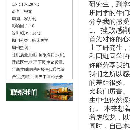
研究生，到学
CN：10-1207/R
语言：中文
班同学的牛们
周期：双月刊
分享我的感受
影响因子：0
1、
挫败感
被引频次：1872
首先对你的心
期刊分类：临床医学
上了研究生，
期刊热词：
睡眠质量,睡眠,睡眠障碍,失眠,
和同班同学的
睡眠医学,护理干预,生命质量,
你能分享我的
阻塞性睡眠呼吸暂停低通气综
我们之所以感
合征,失眠症,世界中医药学会
的差距很多。
联合会,
比我们厉害。
生中也依然保
行。 本来想
着虎藏龙，以
同时，自己本