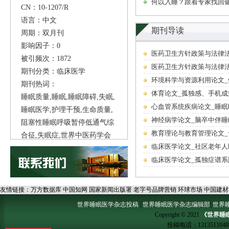
何以入睡？跟着专家找回
CN：10-1207/R
语言：中文
期刊导读
周期：双月刊
影响因子：0
医药卫生方针政策与法律
被引频次：1872
医药卫生方针政策与法律
期刊分类：临床医学
环境科学与资源利用论文
期刊热词：
体育论文_孤独感、手机
睡眠质量,睡眠,睡眠障碍,失眠,
心血管系统疾病论文_睡
睡眠医学,护理干预,生命质量,
神经病学论文_脑卒中伴
阻塞性睡眠呼吸暂停低通气综
教育理论与教育管理论文
合征,失眠症,世界中医药学会
临床医学论文_社区老年
联合会,
临床医学论文_孤独症谱
友情链接：
万方数据库
中国知网
国家新闻出版署
老字号品牌营销
环球市场
中国建材
世界睡眠医学杂志投稿
|
世界睡眠医学杂志编辑部
|
世界
Copyright © 2021
《世界睡
投稿电话：
1313511