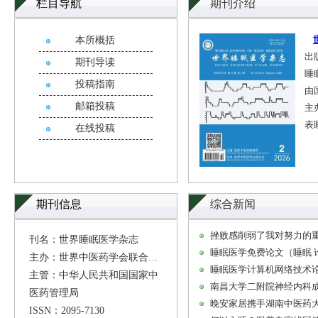
栏目导航
期刊介绍
本所概括
出
期刊导读
睡
投稿指南
由
邮箱投稿
主
表
在线投稿
期刊信息
综合新闻
挫败感削弱了我对努力的
刊名：世界睡眠医学杂志
睡眠医学免费论文（睡眠 
主办：世界中医药学会联合会
睡眠医学计算机网络技术
主管：中华人民共和国国家中
南昌大学二附院神经内科
医药管理局
晚安家居携手湖南中医药
ISSN：2095-7130